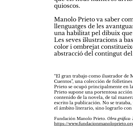
quioscos.
Manolo Prieto va saber com
llenguatges de les avantgua
una habilitat pel dibuix que
Les seves il·lustracions a bas
color i ombrejat constituei
abstracció del contingut del 
“El gran trabajo como ilustrador de M
Cuentos”, una colección de folletine
Prieto se ocupó principalmente en la 
Prieto supone una portentosa acción d
contenido de la novela, de tal manera
escrito la publicación. No se trataba
el ámbito literario, sino lograrlo co
Fundación Manolo Prieto.
Obra gráfica:
https://www.fundacionmanoloprieto.org