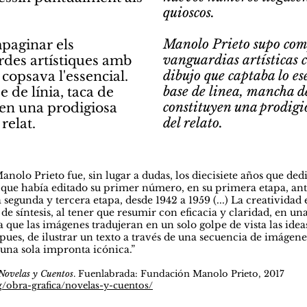
quioscos.
Manolo Prieto supo comp
paginar els
vanguardias artísticas 
rdes artístiques amb
dibujo que captaba lo ese
 copsava l'essencial.
base de linea, mancha d
e de línia, taca de
constituyen una prodigi
xen una prodigiosa
del relato.
relat.
anolo Prieto fue, sin lugar a dudas, los diecisiete años que de
s que había editado su primer número, en su primera etapa, ant
segunda y tercera etapa, desde 1942 a 1959 (...) La creatividad
e síntesis, al tener que resumir con eficacia y claridad, en u
 que las imágenes tradujeran en un solo golpe de vista las ide
, pues, de ilustrar un texto a través de una secuencia de imág
n una sola impronta icónica.”
 Novelas y Cuentos
. Fuenlabrada: Fundación Manolo Prieto, 2017
/obra-grafica/novelas-y-cuentos/