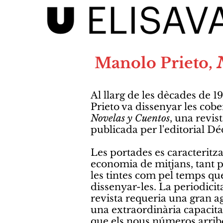
Manolo Prieto,
Al llarg de les dècades de 1
Prieto va dissenyar les cober
Novelas y Cuentos
, una revis
publicada per l'editorial Dé
Les portades es caracteritz
economia de mitjans, tant pe
les tintes com pel temps qu
dissenyar-les. La periodicit
revista requeria una gran agi
una extraordinària capacitat
que els nous números arrib