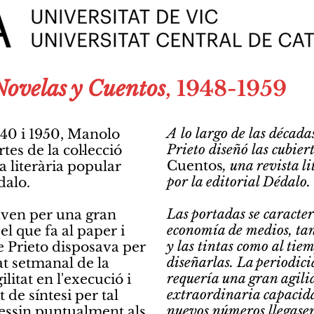
Novelas y Cuentos
, 1948-1959
A lo largo de las décad
940 i 1950, Manolo
Prieto diseñó las cubier
tes de la col·lecció
Cuentos
, una revista l
ta literària popular
por la editorial Dédalo.
dalo.
Las portadas se caracte
aven per una gran
economía de medios, tant
l que fa al paper i
y las tintas como al tie
e Prieto disposava per
diseñarlas. La periodici
at setmanal de la
requería una gran agilid
litat en l'execució i
extraordinaria capacidad
 de síntesi per tal
nuevos números llegase
essin puntualment als