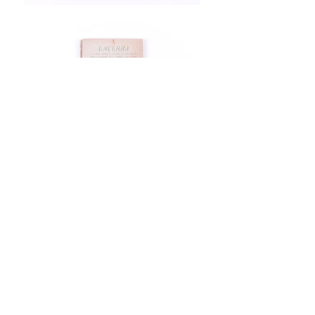
I Manifesti del futurismo.
Firenze: Edizioni di
“Lacerba”, 1914
“Nel 1914 i manifesti fino ad allora
diffusi come fogli volanti assumevano