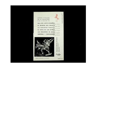
Ricard Giralt
Miracle.
Historia de la
fotografía
. Barcelona: PEN,
1954
“En algunos libros de la colección 'Los